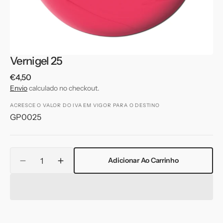
galeria
Vernigel 25
Preço
€4,50
normal
Envio
calculado no checkout.
ACRESCE O VALOR DO IVA EM VIGOR PARA O DESTINO
Translation
GP0025
missing:
pt-
PT.products.product.sku:
Translation
Adicionar Ao Carrinho
missing:
Diminuir
Aumentar
pt-
quantidade
quantidade
PT.products.product.quantity.label
de
de
Vernigel
Vernigel
25
25