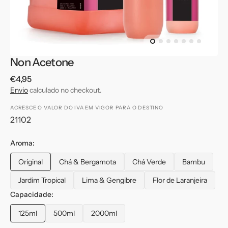
de
galeria
Non Acetone
Preço
€4,95
normal
Envio
calculado no checkout.
ACRESCE O VALOR DO IVA EM VIGOR PARA O DESTINO
Translation
21102
missing:
pt-
Aroma:
PT.products.product.sku:
Original
Chá & Bergamota
Chá Verde
Bambu
Variante
Variante
Variante
Variante
esgotada
esgotada
esgotada
esgotada
Jardim Tropical
Lima & Gengibre
Flor de Laranjeira
Variante
Variante
Variante
ou
ou
ou
ou
Capacidade:
esgotada
esgotada
esgotada
indisponível
indisponível
indisponível
indisponíve
ou
ou
ou
125ml
500ml
2000ml
indisponível
indisponível
indisponível
Variante
Variante
Variante